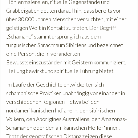
Höhlenmalereien, rituelle Gegenstände und
Grabbeigaben deuten darauf hin, dass bereits vor
über 30.000 Jahren Menschen versuchten, mit einer
geistigen Welt in Kontakt zu treten. Der Begriff
„Schamane“ stammt ursprünglich aus dem
tungusischen Sprachraum Sibiriens und bezeichnet
eine Person, die in veränderten
Bewusstseinszuständen mit Geistern kommuniziert,
Heilung bewirkt und spirituelle Führung bietet.
Im Laufe der Geschichte entwickelten sich
schamanische Praktiken unabhängig voneinander in
verschiedenen Regionen – etwa bei den
nordamerikanischen Indianern, den sibirischen
Völkern, den Aborigines Australiens, den Amazonas-
Schamanen oder den afrikanischen Heiler*innen.
Trotz der geografischen Distanz zeigen diese