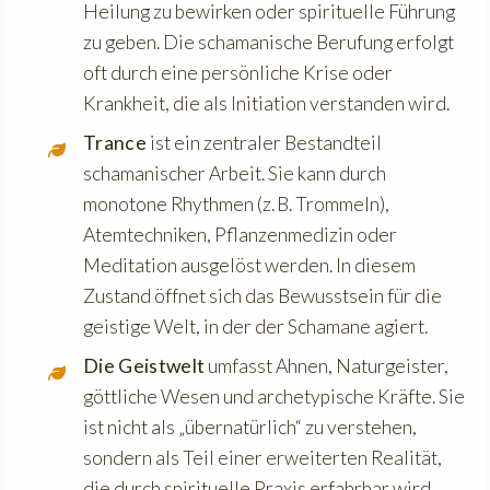
Heilung zu bewirken oder spirituelle Führung
zu geben. Die schamanische Berufung erfolgt
oft durch eine persönliche Krise oder
Krankheit, die als Initiation verstanden wird.
Trance
ist ein zentraler Bestandteil
schamanischer Arbeit. Sie kann durch
monotone Rhythmen (z. B. Trommeln),
Atemtechniken, Pflanzenmedizin oder
Meditation ausgelöst werden. In diesem
Zustand öffnet sich das Bewusstsein für die
geistige Welt, in der der Schamane agiert.
Die Geistwelt
umfasst Ahnen, Naturgeister,
göttliche Wesen und archetypische Kräfte. Sie
ist nicht als „übernatürlich“ zu verstehen,
sondern als Teil einer erweiterten Realität,
die durch spirituelle Praxis erfahrbar wird.