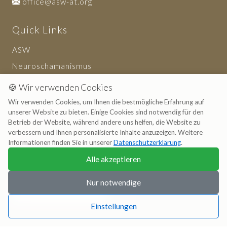
office@asw-at.org
Quick Links
ASW
Neuroschamanismus
Haftungsausschluss
🍪 Wir verwenden Cookies
Wir verwenden Cookies, um Ihnen die bestmögliche Erfahrung auf
unserer Website zu bieten. Einige Cookies sind notwendig für den
Ressourcen
Betrieb der Website, während andere uns helfen, die Website zu
verbessern und Ihnen personalisierte Inhalte anzuzeigen. Weitere
Artikel
Informationen finden Sie in unserer
Datenschutzerklärung
.
Dienstlesitungen
Alle akzeptieren
Über uns
Nur notwendige
Einstellungen