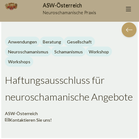
ASW-Österreich
Neuroschamanische Praxis
Anwendungen
Beratung
Gesellschaft
Neuroschamanismus
Schamanismus
Workshop
Workshops
Haftungsausschluss für
neuroschamanische Angebote
ASW-Österreich
Auf Facebook
Auf Twit
Auf
Kontaktieren Sie uns!