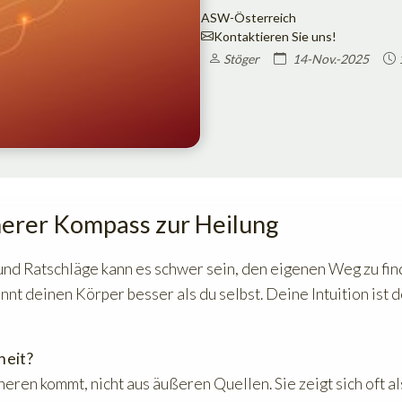
ASW-Österreich
Kontaktieren Sie uns!
Stöger
14-Nov.-2025
nnerer Kompass zur Heilung
und Ratschläge kann es schwer sein, den eigenen Weg zu fi
ennt deinen Körper besser als du selbst. Deine Intuition ist 
heit?
neren kommt, nicht aus äußeren Quellen. Sie zeigt sich oft al