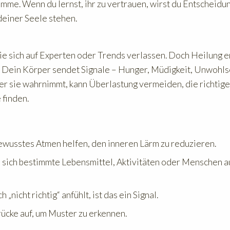
imme. Wenn du lernst, ihr zu vertrauen, wirst du Entscheidu
deiner Seele stehen.
sie sich auf Experten oder Trends verlassen. Doch Heilung e
n. Dein Körper sendet Signale – Hunger, Müdigkeit, Unwohls
er sie wahrnimmt, kann Überlastung vermeiden, die richtig
finden.
ewusstes Atmen helfen, den inneren Lärm zu reduzieren.
 sich bestimmte Lebensmittel, Aktivitäten oder Menschen a
„nicht richtig“ anfühlt, ist das ein Signal.
ücke auf, um Muster zu erkennen.