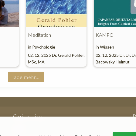
Meditation
KAMPO
in
Psychologie
in
Wissen
02. 12. 2025
Dr. Gerald Pohler,
02. 12. 2025
Dr. Dr. Di
MSc, MA,
Bacowsky Helmut
lade mehr...
Quick Links
ASW
A