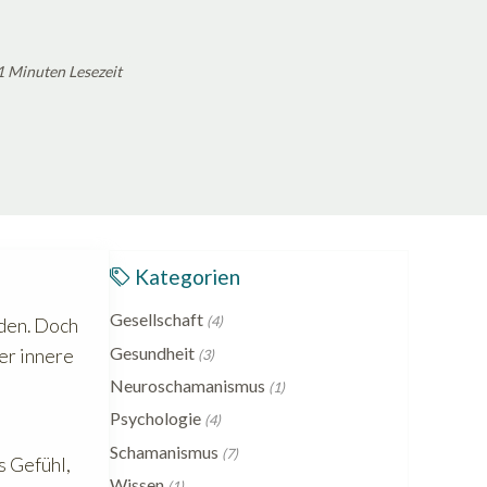
Auf Facebook teilen
Auf Twitter tei
Auf Linked
1 Minuten Lesezeit
Kategorien
Gesellschaft
(4)
nden. Doch
Gesundheit
der innere
(3)
Neuroschamanismus
(1)
Psychologie
(4)
Schamanismus
(7)
s Gefühl,
Wissen
(1)